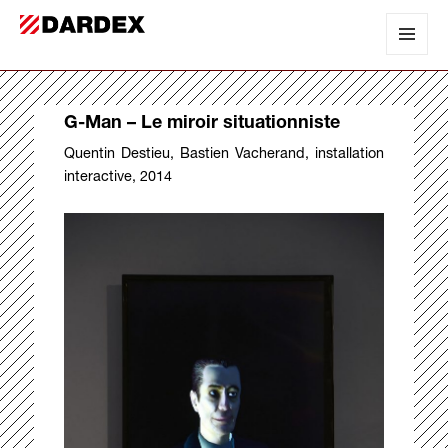
DARDEX
MENU
AND
WIDGET
G-Man – Le miroir situationniste
Quentin Destieu, Bastien Vacherand, installation
interactive, 2014